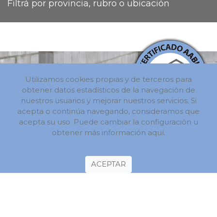
Filtrá por provincia, rubro o ubicación
Utilizamos cookies propias y de terceros para
obtener datos estadísticos de la navegación de
nuestros usuarios y mejorar nuestros servicios. Si
acepta o continúa navegando, consideramos que
acepta su uso. Puede cambiar la configuración u
obtener más información
aquí.
Listado de Certificados de
Calidad
Consultanos
Publicamos el Listado de Certificados de
ACEPTAR
Calidad de los Productos de nuestros Socios.